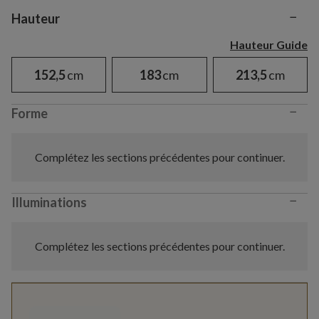
−
Variant selection
Hauteur
Hauteur Guide
152,5
cm
183
cm
213,5
cm
−
Forme
Complétez les sections précédentes pour continuer.
−
Illuminations
Complétez les sections précédentes pour continuer.