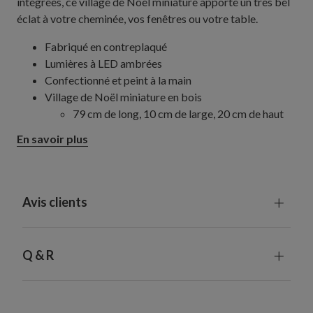
intégrées, ce village de Noël miniature apporte un très bel
éclat à votre cheminée, vos fenêtres ou votre table.
Fabriqué en contreplaqué
Lumières à LED ambrées
Confectionné et peint à la main
Village de Noël miniature en bois
79 cm de long, 10 cm de large, 20 cm de haut
Doté d'un câble d'alimentation de 99 cm
En savoir plus
Calendrier de l'Avent village de Noël en bois
109 cm de long, 10 cm de large, 20 cm de haut
Doté d'un câble d'alimentation de 150 cm
Télécommande fournie et minuteur intégré : 6 h
Avis clients
de fonctionnement, 18 h d'arrêt
Chaque pièce fabriquée à la main est unique et
peut présenter de légères différences
Q & R
Utilisation en intérieur exclusivement