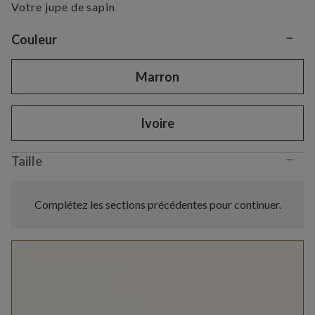
Votre jupe de sapin
−
Variant selection
Couleur
Marron
Ivoire
−
Taille
Complétez les sections précédentes pour continuer.