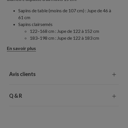
Sapins de table (moins de 107 cm) : Jupe de 46 à
61 cm
Sapins clairsemés
122–168 cm : Jupe de 122 à 152 cm
183–198 cm : Jupe de 122 à 183 cm
213–229 cm : Jupe de 142 à 183 cm
En savoir plus
244–274 cm : Jupe de 142 à 213 cm
305–427 cm : Jupe de 213 cm
Sapins minces/étroits
122–274 cm : Jupe de 122 à 152 cm
Avis clients
305–457 cm : Jupe de 152 à 213 cm
Sapins complets/traditionnels
122–198 cm : Jupe de 122 à 152 cm
Q & R
213–229 cm : Jupe 152–183 cm
244–274 cm : Jupe de 183 à 213 cm
305–427 cm : Jupe de 213 cm
Sapins larges
183–274 cm : Jupe de 183 à 213 cm