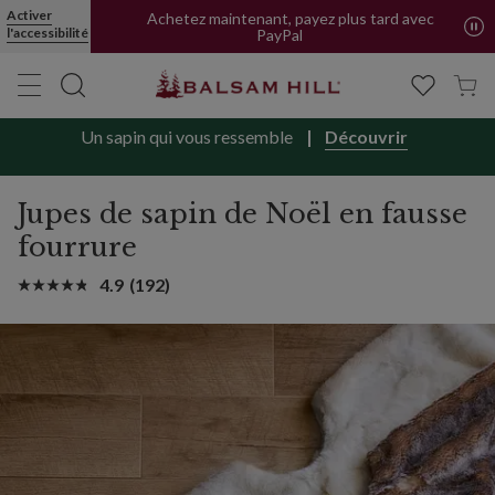
Activer
Achetez maintenant, payez plus tard avec
l'accessibilité
PayPal
Un sapin qui vous ressemble
Découvrir
Jupes de sapin de Noël en fausse
fourrure
4.9
(192)