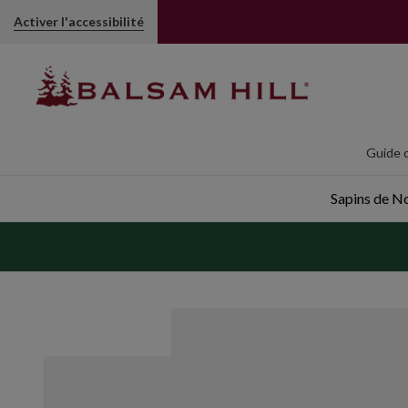
Guirlandes pour sapin de Noël ornées de perles | Balsam Hi
Activer l'accessibilité
Guide d
Sapins de Noë