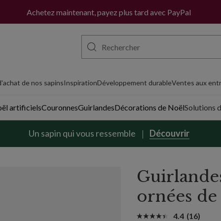
ll
Achetez maintenant, payez plus tard avec PayPal
'achat de nos sapins
Inspiration
Développement durable
Ventes aux entr
l artificiels
Couronnes
Guirlandes
Décorations de Noël
Solutions 
Un sapin qui vous ressemble
Découvrir
Guirlande
ornées de
4.4
(16)