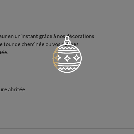
eur en un instant grâce à nos décorations
tre tour de cheminée ou vos rampes
uée.
eure abritée