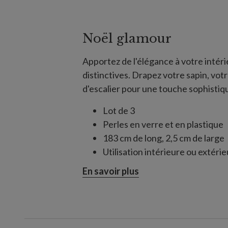
Noël glamour
Apportez de l'élégance à votre intéri
distinctives. Drapez votre sapin, vo
d'escalier pour une touche sophistiq
Lot de 3
Perles en verre et en plastique
183 cm de long, 2,5 cm de large
Utilisation intérieure ou extéri
En savoir plus