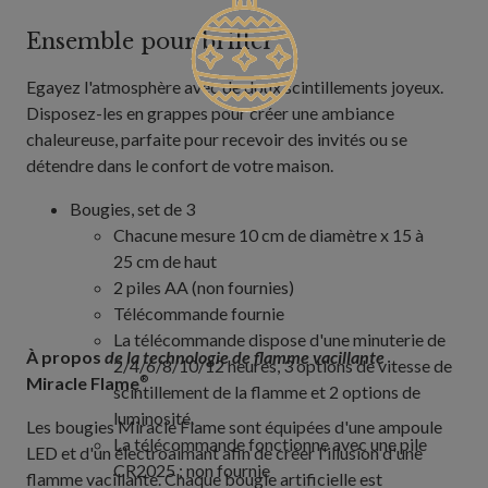
Ensemble pour briller
Egayez l'atmosphère avec de doux scintillements joyeux.
Disposez-les en grappes pour créer une ambiance
chaleureuse, parfaite pour recevoir des invités ou se
détendre dans le confort de votre maison.
Bougies, set de 3
Chacune mesure 10 cm de diamètre x 15 à
25 cm de haut
2 piles AA (non fournies)
Télécommande fournie
La télécommande dispose d'une minuterie de
À propos
de la technologie de flamme vacillante
2/4/6/8/10/12 heures, 3 options de vitesse de
Miracle Flame
®
scintillement de la flamme et 2 options de
luminosité.
Les bougies Miracle Flame sont équipées d'une ampoule
La télécommande fonctionne avec une pile
LED et d'un électroaimant afin de créer l'illusion d'une
CR2025 ; non fournie
flamme vacillante. Chaque bougie artificielle est