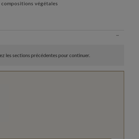
 compositions végétales
n
−
z les sections précédentes pour continuer.