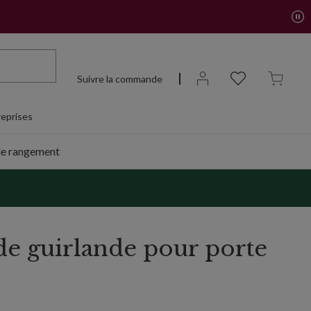
Suivre la commande
eprises
de rangement
de guirlande pour porte