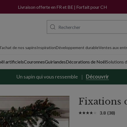
Livraison offerte en FR et BE | Forfait pour CH
'achat de nos sapins
Inspiration
Développement durable
Ventes aux entr
l artificiels
Couronnes
Guirlandes
Décorations de Noël
Solutions 
Un sapin qui vous ressemble
Découvrir
Fixations 
3.8
(38)