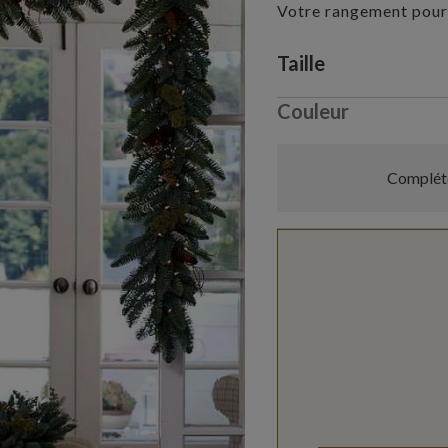
Votre rangement pour
Variant selectio
Taille
Couleur
Compléte