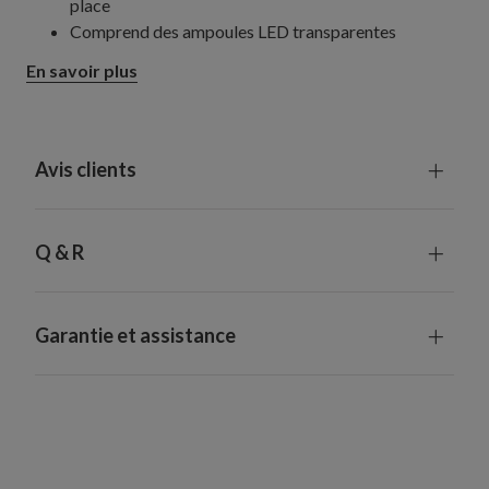
place
Comprend des ampoules LED transparentes
Livrée avec un cordon d'alimentation de 3 m de long
En savoir plus
Fabriquée en acier
Utilisation en intérieur ou en extérieur
Avis clients
Q & R
Garantie et assistance