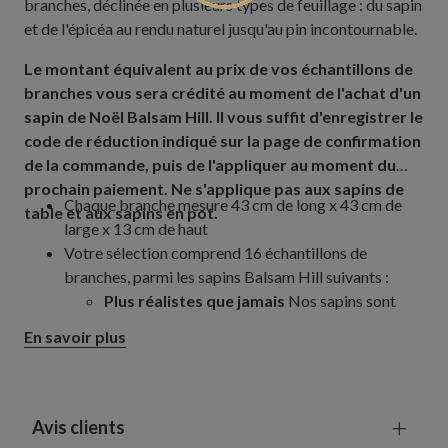
branches, déclinée en plusieurs types de feuillage : du sapin
et de l'épicéa au rendu naturel jusqu'au pin incontournable.
Le montant équivalent au prix de vos échantillons de
branches vous sera crédité au moment de l'achat d'un
sapin de Noël Balsam Hill. Il vous suffit d'enregistrer le
code de réduction indiqué sur la page de confirmation
de la commande, puis de l'appliquer au moment du
prochain paiement. Ne s'applique pas aux sapins de
Chaque branche mesure 43 cm de long x 43 cm de
table et aux sapins en pot.
large x 13 cm de haut
Votre sélection comprend 16 échantillons de
branches, parmi les sapins Balsam Hill suivants :
Plus réalistes que jamais
Nos sapins sont
composés principalement d'aiguilles True
En savoir plus
Needle
, notre technologie primée qui offre un
®
réalisme saisissant :
Sapin de Noël des Alpes
Sapin baumier
Avis clients
Sapin Fraser