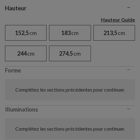
−
Variant selection
Hauteur
Hauteur Guide
152,5
cm
183
cm
213,5
cm
244
cm
274,5
cm
−
Forme
Complétez les sections précédentes pour continuer.
−
Illuminations
Complétez les sections précédentes pour continuer.