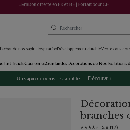
x | Balsam Hill
Livraison offerte en FR et BE | Forfait pour CH
'achat de nos sapins
Inspiration
Développement durable
Ventes aux entr
l artificiels
Couronnes
Guirlandes
Décorations de Noël
Solutions 
Un sapin qui vous ressemble
Découvrir
Décoration
branches 
3.8
(17)