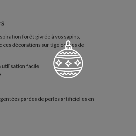
es
spiration forêt givrée à vos sapins,
 ces décorations sur tige ornées de
utilisation facile
e
gentées parées de perles artificielles en
 cm de large
tées
 de perles acryliques