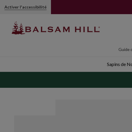
Décorations de Noël sur tiges en branches ornées de bijou
Activer l'accessibilité
Guide d
Sapins de Noë