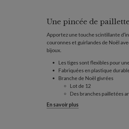
Une pincée de paillett
Apportez une touche scintillante d'in
couronnes et guirlandes de Noël avec
bijoux.
Les tiges sont flexibles pour une 
Fabriquées en plastique durabl
Branche de Noël givrées
Lot de 12
Des branches pailletées ar
forme de cristaux
En savoir plus
Mesure 75 cm de long x 30
Branche de Noël givrées argen
Branches pailletées parées