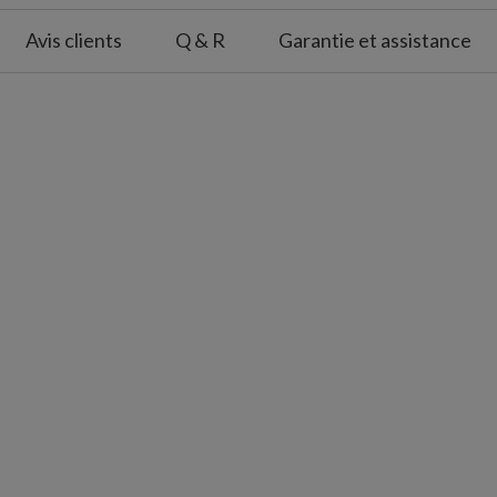
 cm de large
Avis clients
Q & R
Garantie et assistance
eure abritée