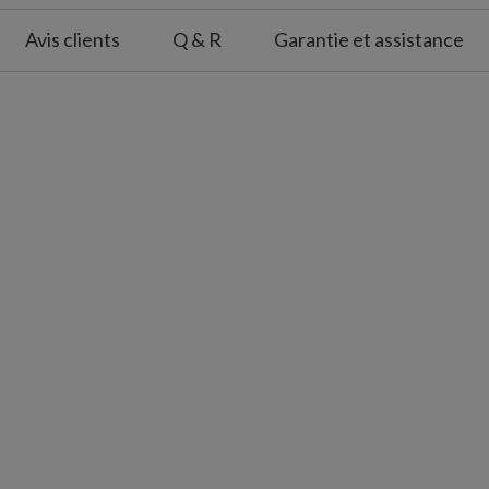
x 15 cm de largeur
Avis clients
Q & R
Garantie et assistance
n est unique et peut présenter de légères
vement