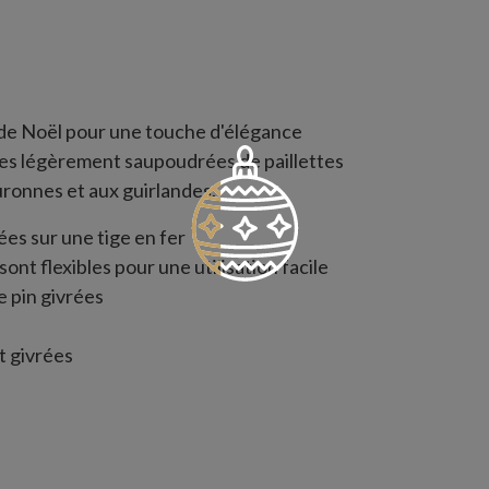
r de Noël pour une touche d'élégance
les légèrement saupoudrées de paillettes
uronnes et aux guirlandes.
es sur une tige en fer
ont flexibles pour une utilisation facile
 pin givrées
 givrées
x 18 cm de largeur
pin sur tige dorées
 de paillettes dorées