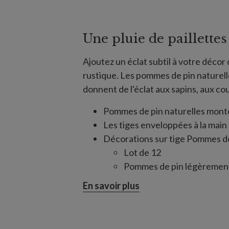
Une pluie de paillettes
Ajoutez un éclat subtil à votre déco
rustique. Les pommes de pin naturel
donnent de l'éclat aux sapins, aux co
Pommes de pin naturelles monté
Les tiges enveloppées à la main s
Décorations sur tige Pommes de
Lot de 12
Pommes de pin légèrement
Mesure 66 cm de longueur 
En savoir plus
Mini-décorations de pommes de 
Lot de 12
Pommes de pin saupoudrées