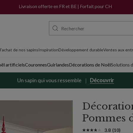
Livraison offerte en FR et BE | Forfait pour CH
'achat de nos sapins
Inspiration
Développement durable
Ventes aux entr
l artificiels
Couronnes
Guirlandes
Décorations de Noël
Solutions 
Un sapin qui vous ressemble
Découvrir
Décoration
Pommes d
3.8
(10)