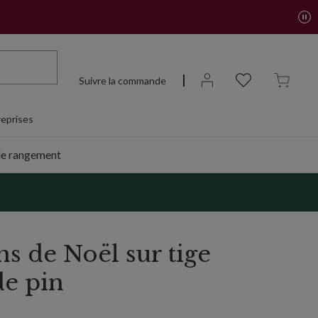
Suivre la commande
eprises
de rangement
s de Noël sur tige
e pin