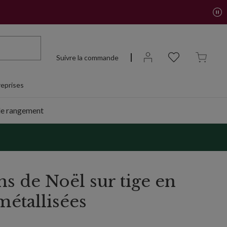
Suivre la commande
eprises
de rangement
s de Noël sur tige en
métallisées