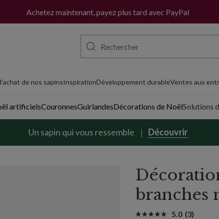
Achetez maintenant, payez plus tard avec PayPal
'achat de nos sapins
Inspiration
Développement durable
Ventes aux entr
l artificiels
Couronnes
Guirlandes
Décorations de Noël
Solutions 
Un sapin qui vous ressemble
Découvrir
Décoration
branches 
5.0
(3)