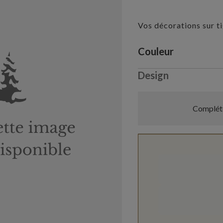
Vos décorations sur t
Variant selectio
Couleur
Design
Compléte