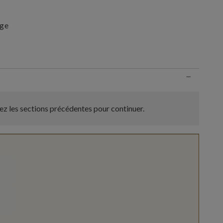
ige
n
−
z les sections précédentes pour continuer.