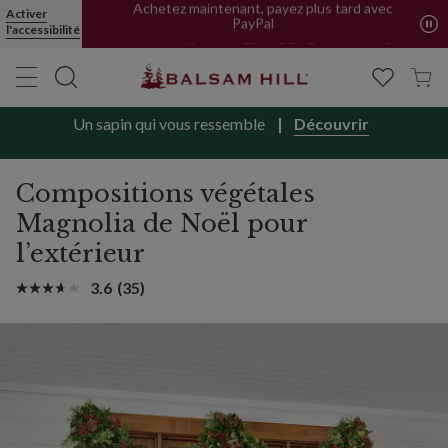
Compositions végétales artificielles Magnolia de Noël pour l’extér
Activer
Achetez maintenant, payez plus tard avec
l'accessibilité
PayPal
Livraison offerte en FR et BE | Forfait pour CH
Un sapin qui vous ressemble
Découvrir
Compositions végétales
Magnolia de Noël pour
l’extérieur
3.6
(35)