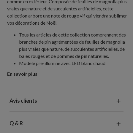
comme en extérieur. Composée de feuilles de magnolia plus
vraies que nature et de succulentes artificielles, cette
collection arbore une note de rouge vif qui viendra sublimer
vos décorations de Noël.
Tous les articles de cette collection comprennent des
branches de pin agrémentées de feuilles de magnolia
plus vraies que nature, de succulentes artificielles, de
baies rouges et de pommes de pin naturelles.
Modèle pré-illuminé avec LED blanc chaud
Couronne de 71 cm
En savoir plus
Mesure 20 cm de hauteur
Requiert 3 piles de type C (non fournies)
Guirlande 305 cm
Mesure 36 cm de large
Avis clients
Fonctionne avec 3 piles de type D non incluses
Comprend un minuteur intégré : 6 heures de
fonctionnement, 18 heures d'arrêt
Q & R
Chaque pièce fabriquée à la main est unique et peut