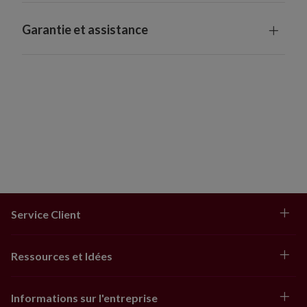
présenter de légères différences
Convient à une utilisation en extérieur grâce à sa
Garantie et assistance
protection UV. Pour une durée de vie plus longue, nous
vous recommandons une exposition extérieure de
3 mois maximum par an.
Service Client
Ressources et Idées
Informations sur l'entreprise