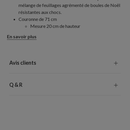
mélange de feuillages agrémenté de boules de Noël
résistantes aux chocs.
Couronne de 71 cm
Mesure 20 cm de hauteur
Guirlande 305 cm
En savoir plus
Mesure 15 cm de large
Chaque pièce fabriquée à la main est unique et peut
présenter de légères différences
Utilisation intérieure ou extérieure abritée
Avis clients
Q & R