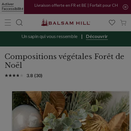
Achetez maintenant, payez plus tard avec
Activer
PayPal
l'accessibilité
Livraison offerte en FR et BE | Forfait pour CH
Un sapin qui vous ressemble
Découvrir
Compositions végétales Forêt de
Noël
3.8
(30)