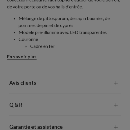
de votre porte ou de vos halls d'entrée.
Mélange de pittosporum, de sapin baumier, de
pommes de pin et de cyprès
Modèle pré-illuminé avec LED transparentes
Couronne
Cadre en fer
Mesure 70 cm de diamètre
En savoir plus
Chaque modèle requiert 3 piles de type C (non
fournies)
Minuteur intégré : 6 heures de fonctionnement,
18 heures d'arrêt
Avis clients
Convient à une utilisation en extérieur grâce à sa
protection UV. Pour une durée de vie plus longue, nous
vous recommandons une exposition extérieure de
Q & R
3 mois maximum par an.
Garantie et assistance