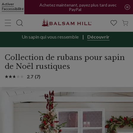
Collection de rubans pour sapin de Noël Charme rustique | Balsam
Activer
Achetez maintenant, payez plus tard avec
l'accessibilité
PayPal
Un sapin qui vous ressemble
Découvrir
Collection de rubans pour sapin
de Noël rustiques
2.7
(7)