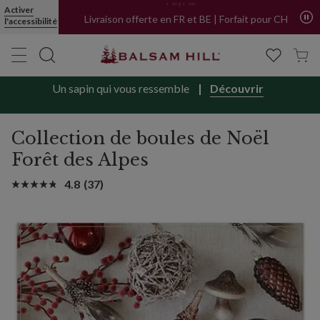
Collection de boules de Noël Forêt des Alpes | Balsam Hill
Achetez maintenant, payez plus tard avec
Activer
PayPal
l'accessibilité
Livraison offerte en FR et BE | Forfait pour CH
Un sapin qui vous ressemble
Découvrir
Collection de boules de Noël
Forêt des Alpes
4.8
(37)