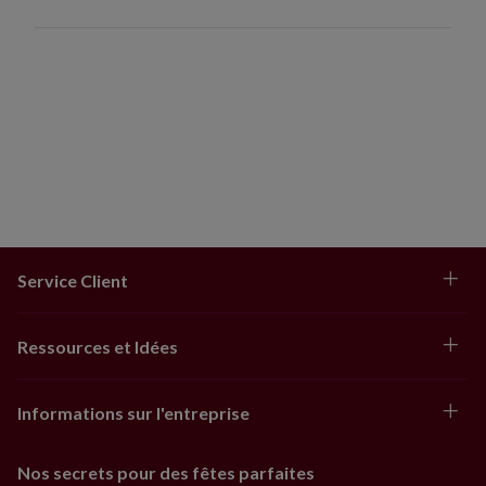
229 cm et quatre pour un sapin de 270 à 305 cm.
Rajoutez un set supplémentaire pour un résultat plus
complet.
Utilisation intérieure ou extérieure abritée
Service Client
Ressources et Idées
Informations sur l'entreprise
Nos secrets pour des fêtes parfaites