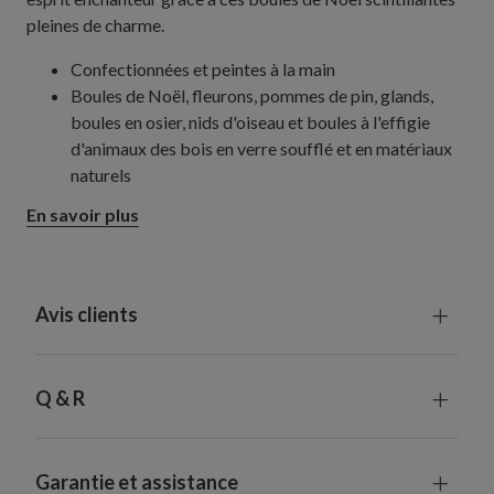
pleines de charme.
Confectionnées et peintes à la main
Boules de Noël, fleurons, pommes de pin, glands,
boules en osier, nids d'oiseau et boules à l'effigie
d'animaux des bois en verre soufflé et en matériaux
naturels
Mesure 6 à 10 cm de large, 13 à 26 cm de haut
En savoir plus
Chaque pièce fabriquée à la main est unique et peut
présenter de légères différences
Pour une décoration subtile en plus de vos propres
boules de Noël, nous vous recommandons un set pour
Avis clients
un sapin de 137 à 200 cm, deux pour un sapin de
229 cm et trois pour un sapin de 270 à 305 cm.
Rajoutez un coffret supplémentaire pour un résultat
Q & R
plus complet.
Pour une décoration subtile n'utilisant que les boules
de Noël de ce coffret, nous vous recommandons deux
Garantie et assistance
sets pour un sapin de 200 cm, trois pour un sapin de