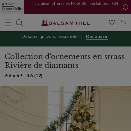
Activer
Livraison offerte en FR et BE | Forfait pour CH
l'accessibilité
Achetez maintenant, payez plus tard avec
PayPal
Un sapin qui vous ressemble
Découvrir
Collection d'ornements en strass
Rivière de diamants
4.6
(12)