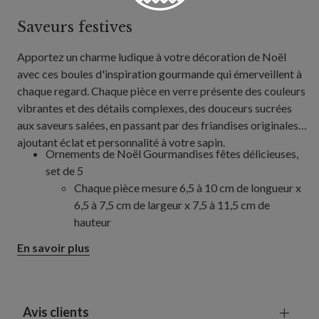
Saveurs festives
Apportez un charme ludique à votre décoration de Noël
avec ces boules d'inspiration gourmande qui émerveillent à
chaque regard. Chaque pièce en verre présente des couleurs
vibrantes et des détails complexes, des douceurs sucrées
aux saveurs salées, en passant par des friandises originales,
ajoutant éclat et personnalité à votre sapin.
Ornements de Noël Gourmandises fêtes délicieuses,
set de 5
Chaque pièce mesure 6,5 à 10 cm de longueur x
6,5 à 7,5 cm de largeur x 7,5 à 11,5 cm de
hauteur
Ornements festifs Cocktails fêtes délicieuses, set de 5
En savoir plus
Chaque pièce mesure 6,5 à 7,5 cm de long x 6,5 à
7,5 cm de large x 7,5 à 13 cm de haut
Fabriqués à la main en verre
Peint à la main
Avis clients