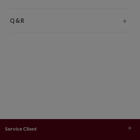
Chaque pièce fabriquée à la main est unique et peut
présenter de légères différences
Fragile
Q & R
Utilisation en intérieur exclusivement
Service Client