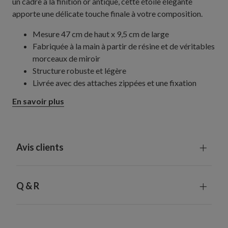
un cadre à la finition or antique, cette étoile élégante
apporte une délicate touche finale à votre composition.
Mesure 47 cm de haut x 9,5 cm de large
Fabriquée à la main à partir de résine et de véritables
morceaux de miroir
Structure robuste et légère
Livrée avec des attaches zippées et une fixation
amovible pour l'installer en haut du sapin.
En savoir plus
Utilisation en intérieur exclusivement
Avis clients
Q & R