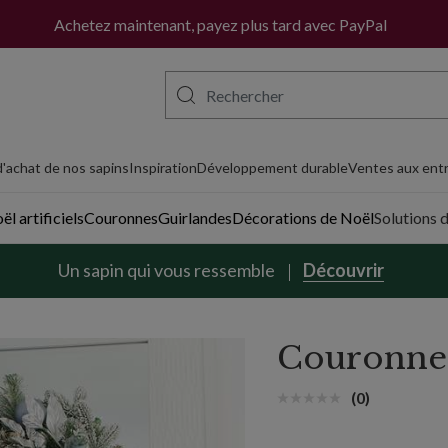
Achetez maintenant, payez plus tard avec PayPal
'achat de nos sapins
Inspiration
Développement durable
Ventes aux entr
l artificiels
Couronnes
Guirlandes
Décorations de Noël
Solutions 
Un sapin qui vous ressemble
Découvrir
Couronne 
(0)