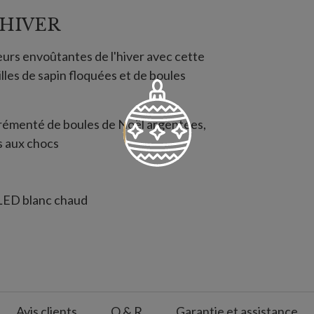
'HIVER
urs envoûtantes de l'hiver avec cette
lles de sapin floquées et de boules
rémenté de boules de Noël argentées,
s aux chocs
 LED blanc chaud
arge
 LED blanc chaud
Avis clients
Q & R
Garantie et assistance
 fonctionnement, 18 heures d'arrêt