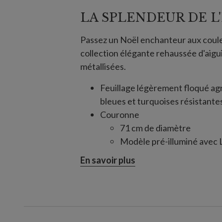
LA SPLENDEUR DE L
Passez un Noël enchanteur aux coule
collection élégante rehaussée d'aigui
métallisées.
Feuillage légèrement floqué ag
bleues et turquoises résistante
Couronne
71 cm de diamètre
Modèle pré-illuminé avec
6 piles AAA non incluses
En savoir plus
Guirlande
183 cm de long, 18 cm de l
Modèle pré-illuminé avec
6 piles AAA non incluses
Minuteur intégré : 6 heures de