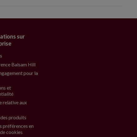
ations sur
prise
s
rence Balsam Hill
ngagement pour la
ons et
tialité
e relative aux
 des produits
s préférences en
 de cookies