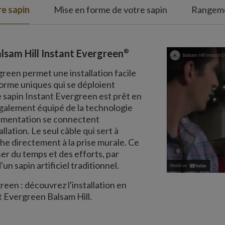
e sapin
Mise en forme de votre sapin
Rangeme
®
lsam Hill Instant Evergreen
reen permet une installation facile
orme uniques qui se déploient
e sapin Instant Evergreen est prêt en
galement équipé de la technologie
'alimentation se connectent
lation. Le seul câble qui sert à
he directement à la prise murale. Ce
r du temps et des efforts, par
'un sapin artificiel traditionnel.
reen : découvrez l'installation en
t Evergreen Balsam Hill.