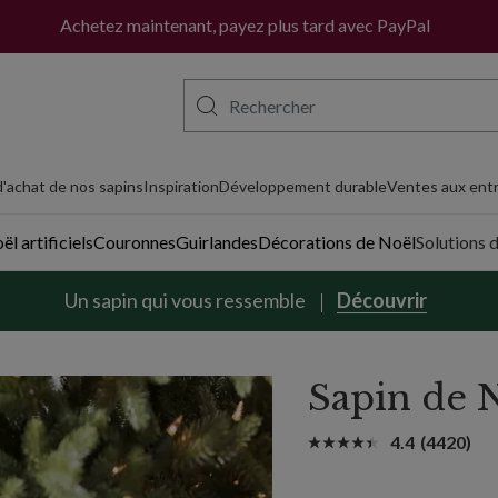
Achetez maintenant, payez plus tard avec PayPal
'achat de nos sapins
Inspiration
Développement durable
Ventes aux entr
l artificiels
Couronnes
Guirlandes
Décorations de Noël
Solutions 
Un sapin qui vous ressemble
Découvrir
Sapin de 
4.4
(4420)