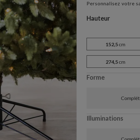
Personnalisez votre s
Variant selectio
Hauteur
152,5
cm
274,5
cm
Forme
Compléte
Illuminations
Compléte