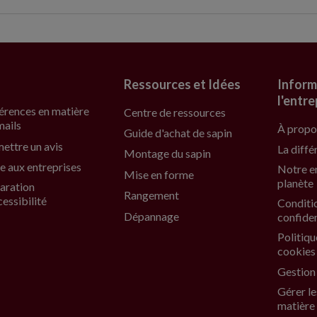
Ressources et Idées
Inform
l'entre
érences en matière
Centre de ressources
mails
À propo
Guide d'achat de sapin
ettre un avis
La diffé
Montage du sapin
e aux entreprises
Notre e
Mise en forme
planète
aration
Rangement
cessibilité
Conditi
Dépannage
confiden
Politiqu
cookies
Gestion
Gérer le
matière