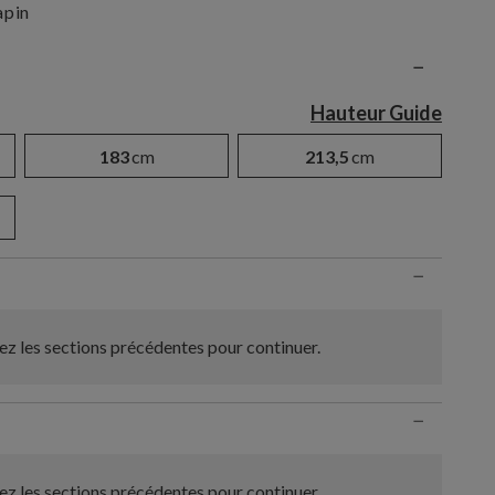
apin
n
−
Hauteur Guide
183
cm
213,5
cm
−
z les sections précédentes pour continuer.
−
z les sections précédentes pour continuer.