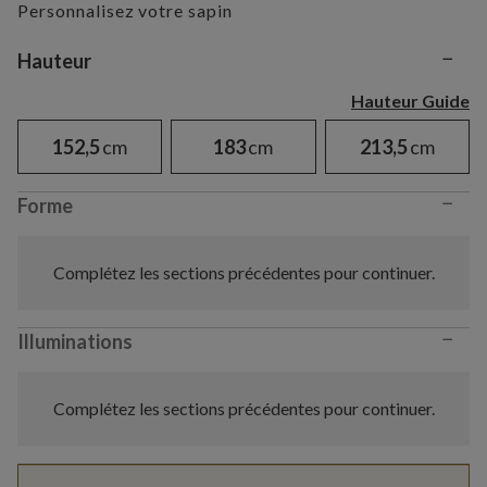
Personnalisez votre sapin
−
Variant selection
Hauteur
Hauteur Guide
152,5
cm
183
cm
213,5
cm
−
Forme
Complétez les sections précédentes pour continuer.
−
Illuminations
Complétez les sections précédentes pour continuer.