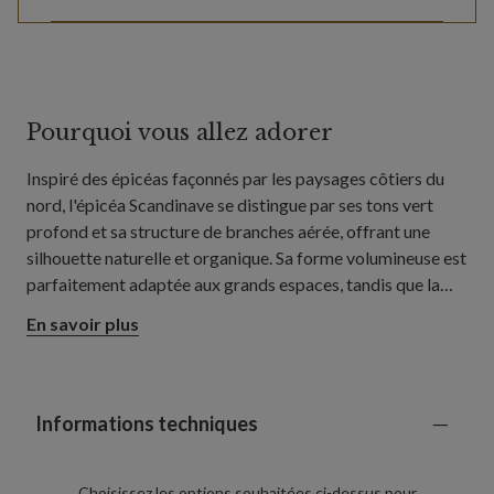
Pourquoi vous allez adorer
Inspiré des épicéas façonnés par les paysages côtiers du
nord, l'épicéa Scandinave se distingue par ses tons vert
profond et sa structure de branches aérée, offrant une
silhouette naturelle et organique. Sa forme volumineuse est
parfaitement adaptée aux grands espaces, tandis que la
structure ouverte des branches laisse toute la place pour
En savoir plus
mettre en valeur vos plus belles boules, figurines et autres
décorations de Noël.
Informations techniques
Choisissez les options souhaitées ci-dessus pour