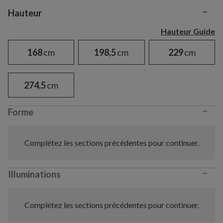
−
Variant selection
Hauteur
Hauteur Guide
168
cm
198,5
cm
229
cm
274,5
cm
−
Forme
Complétez les sections précédentes pour continuer.
−
Illuminations
Complétez les sections précédentes pour continuer.