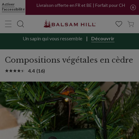
Compositions végétales artificielles en cèdre | Balsam Hill
Activer
Livraison offerte en FR et BE | Forfait pour CH
l'accessibilité
Un sapin qui vous ressemble
Découvrir
Compositions végétales en cèdre
4.4
(16)