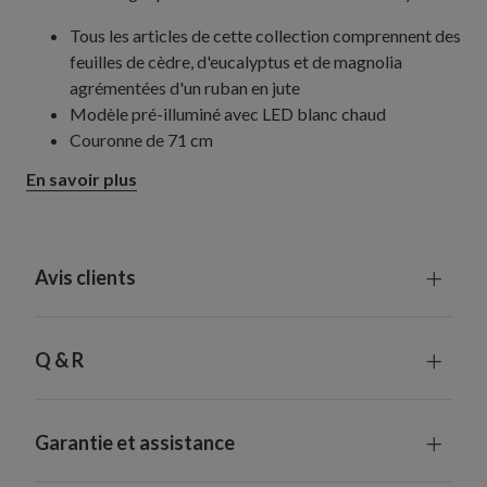
Tous les articles de cette collection comprennent des
feuilles de cèdre, d'eucalyptus et de magnolia
agrémentées d'un ruban en jute
Modèle pré-illuminé avec LED blanc chaud
Couronne de 71 cm
Mesure 18 cm de hauteur
En savoir plus
Requiert 3 piles de type C (non fournies)
Guirlande 305 cm
Mesure 36 cm de large
Fonctionne avec 3 piles de type D non incluses
Avis clients
Minuteur intégré : 6 heures de fonctionnement,
18 heures d'arrêt
Chaque pièce fabriquée à la main est unique et peut
Q & R
présenter de légères différences
Convient à une utilisation en extérieur grâce à sa
protection UV. Pour une durée de vie plus longue, nous
Garantie et assistance
vous recommandons une exposition extérieure de
3 mois maximum par an.