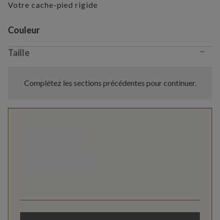
Votre cache-pied rigide
Variant selection
Couleur
−
Taille
Complétez les sections précédentes pour continuer.