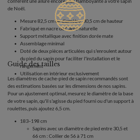
confèrent une allure encore plus flamboyante à votre sapin
de Noël.
Mesure 82,5 cm de diamètre, 30,5 cm de hauteur
Fabriqué en nacre de Capiz naturelle
Support métallique avec finition dorée mate
Assemblage minimal
Doté de deux pièces articulées qui s'enroulent autour
du pied du sapin pour faciliter l'installation et le
Guide des tailles
rangement
Utilisation en intérieur exclusivement
Les diamètres de cache-pied de sapin recommandés sont
des estimations basées sur les dimensions de nos sapins.
Pour un ajustement optimal, mesurez le diamètre de la base
de votre sapin, qu'il s'agisse du pied fourni ou d'un support à
roulettes, puis ajoutez 6,5 cm.
183–198 cm
Sapins avec un diamètre de pied entre 30,5 et
66 cm : Collier de 56 à 71 cm