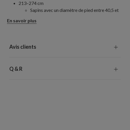
213–274 cm
Sapins avec un diamètre de pied entre 40,5 et
84 cm : Collier de 56 à 86 cm
En savoir plus
305–427 cm
Sapins avec un pied de 71 à 126 cm : Collier de
79 à 132 cm
Avis clients
Q & R