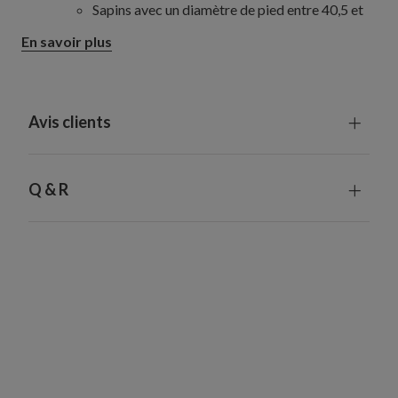
Sapins avec un diamètre de pied entre 40,5 et
84 cm : Collier de 56 à 86 cm
En savoir plus
305–427 cm
Sapins avec un pied de 71 à 126 cm : Collier de
79 à 132 cm
Avis clients
Q & R