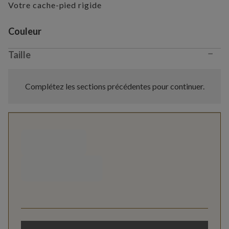
Votre cache-pied rigide
Variant selection
Couleur
−
Taille
Complétez les sections précédentes pour continuer.