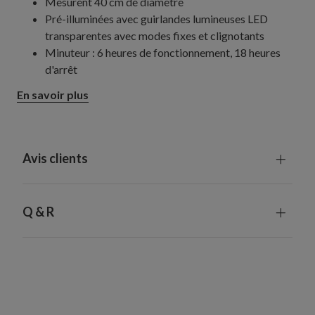
Mesurent 40 cm de diamètre
Pré-illuminées avec guirlandes lumineuses LED
transparentes avec modes fixes et clignotants
Minuteur : 6 heures de fonctionnement, 18 heures
d'arrêt
Livrées avec un cordon d'alimentation de 5 m de long
En savoir plus
Fabriquées en PVC et en cuivre
Dépoussiérer délicatement avec un chiffon propre
Utilisation intérieure ou extérieure abritée
Avis clients
Q & R