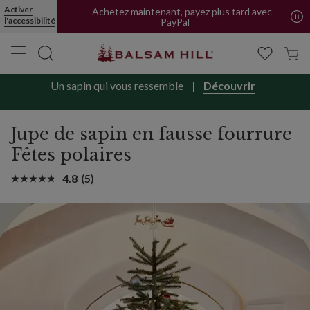
Jupe de sapin de Noël en fausse fourrure Fêtes polaires | Balsam Hi
Activer
l'accessibilité
Achetez maintenant, payez plus tard avec
PayPal
Un sapin qui vous ressemble
Découvrir
Jupe de sapin en fausse fourrure
Fêtes polaires
4.8
(5)