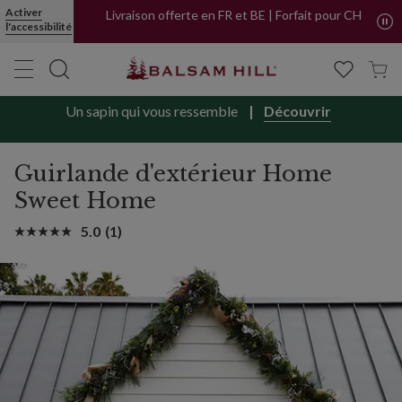
Guirlande de pin Home Sweet Home | Balsam Hill
Activer
Livraison offerte en FR et BE | Forfait pour CH
l'accessibilité
Un sapin qui vous ressemble
Découvrir
Guirlande d'extérieur Home
Sweet Home
5.0
(1)