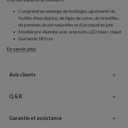
Comprend un mélange de feuillages agrémenté de
feuilles d'eucalyptus, de tiges de coton, de brindilles,
de pommes de pin naturelles et d'un nœud en jute
Modèle pré-illuminé avec ampoules LED blanc chaud
Guirlande 183 cm
Mesure 35 cm de large
En savoir plus
Fonctionne avec 2 piles de type D non incluses
Minuteur intégré : 6 heures de fonctionnement, 18
heures d'arrêt
Convient à une utilisation en extérieur grâce à sa
Avis clients
protection UV. Pour une durée de vie plus longue, nous
vous recommandons une exposition extérieure de 3
mois maximum par an.
Q & R
Garantie et assistance