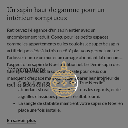
Un sapin haut de gamme pour un
intérieur somptueux
Retrouvez l'élégance d'un sapin entier avec un
encombrement réduit. Conçu pour les petits espaces
comme les appartements ou les couloirs, ce superbe sapin
artificiel possède à la fois un côté plat vous permettant de
l'adosser contre un mur et un ramage abondant lui donnant
l'aspect d'un sapin de Noël traditionnel. Le Demi-sapin des
Informations
Champs-élysées est la solution idéale pour ceux qui
manquent d'espace mais qui veulent parer leur intérieur de
Confectionné avec un feuillage True Needle
®
tous les atours de Noël.
abondant si réaliste qu'il attire tous les regards, et des
aiguilles classiques pour un résultat fourni.
La sangle de stabilité maintient votre sapin de Noël en
place une fois installé.
En savoir plus