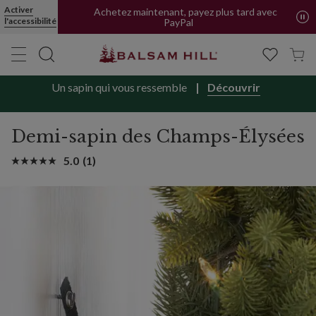
Demi-sapin des Champs-Élysées | Balsam Hill
Activer
Achetez maintenant, payez plus tard avec
l'accessibilité
PayPal
Un sapin qui vous ressemble
Découvrir
Demi-sapin des Champs-Élysées
5.0
(1)