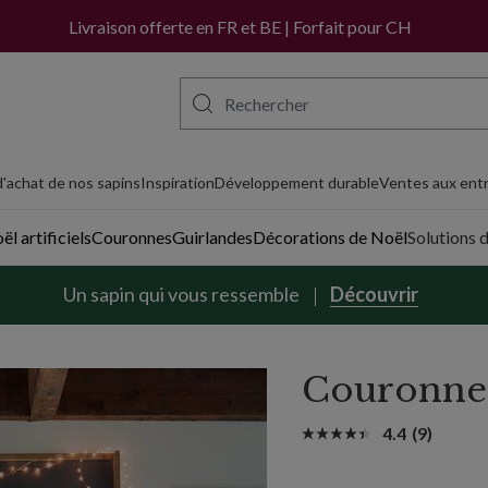
Livraison offerte en FR et BE | Forfait pour CH
'achat de nos sapins
Inspiration
Développement durable
Ventes aux entr
l artificiels
Couronnes
Guirlandes
Décorations de Noël
Solutions 
Un sapin qui vous ressemble
Découvrir
Couronne 
4.4
(9)