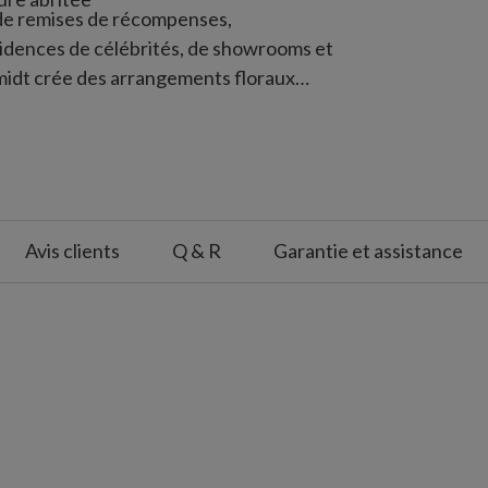
 de remises de récompenses,
idences de célébrités, de showrooms et
hmidt crée des arrangements floraux
 partout dans le monde avec des produits
 talent rares lui permettent de réaliser des
citent l'émerveillement.
Avis clients
Q & R
Garantie et assistance