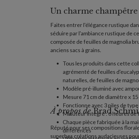
Un charme champêtre
Faites entrer l'élégance rustique da
séduire par l'ambiance rustique de c
composée de feuilles de magnolia bru
anciens sacs à grains.
Tous les produits dans cette co
agrémenté de feuilles d'eucalyp
naturelles, de feuilles de magnol
Modèle pré-illuminé avec ampo
Mesure 71 cm de diamètre x 15
Fonctionne avec 3 piles de type
À propos de
Brad Schmi
Minuteur intégré : 6 heures de
Chaque pièce fabriquée à la mai
Réputé pour ses compositions florale
différences
superbes créations audacieuses pour t
Utilisation intérieure ou extéri