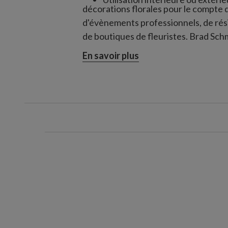
décorations florales pour le compte
d'évènements professionnels, de rés
de boutiques de fleuristes. Brad Sc
époustouflants pour des entreprises
En savoir plus
naturels et artificiels. Son don et son
compositions exceptionnelles qui sus