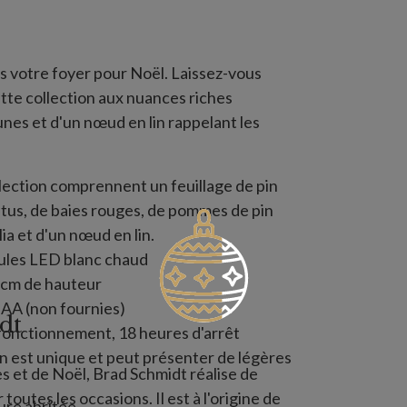
ns votre foyer pour Noël. Laissez-vous
ette collection aux nuances riches
nes et d'un nœud en lin rappelant les
llection comprennent un feuillage de pin
tus, de baies rouges, de pommes de pin
ia et d'un nœud en lin.
ules LED blanc chaud
 cm de hauteur
 AA (non fournies)
dt
 fonctionnement, 18 heures d'arrêt
n est unique et peut présenter de légères
s et de Noël, Brad Schmidt réalise de
outes les occasions. Il est à l'origine de
eure abritée