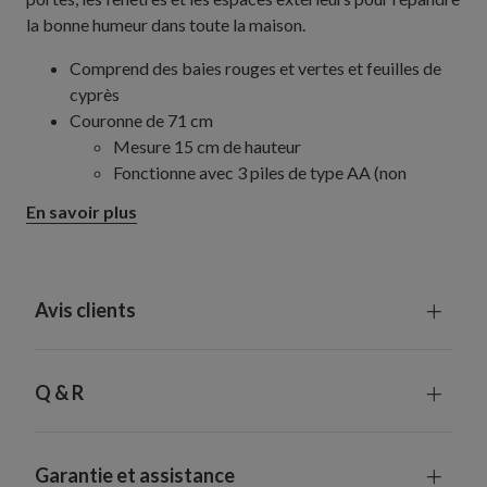
la bonne humeur dans toute la maison.
Comprend des baies rouges et vertes et feuilles de
cyprès
Couronne de 71 cm
Mesure 15 cm de hauteur
Fonctionne avec 3 piles de type AA (non
fournies)
En savoir plus
Armature en vigne naturelle
Comprend un minuteur intégré : 6 heures de
fonctionnement, 18 heures d'arrêt
Chaque pièce fabriquée à la main est unique et peut
Avis clients
présenter de légères différences
Convient à une utilisation en extérieur grâce à sa
protection UV. Pour une durée de vie plus longue, nous
Q & R
vous recommandons une exposition extérieure de 3
mois maximum par an.
Garantie et assistance