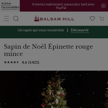
Livraison offerte en FR et BE | Forfait pour CH
Activer
l'accessibilité
Achetez maintenant, payez plus tard avec
PayPal
Un sapin qui vous ressemble
Découvrir
Sapin de Noël Épinette rouge
mince
4.6
(1421)