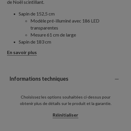
de Noël scintillant.
Sapin de 152,5 cm
Modèle pré-illuminé avec 186 LED
transparentes
Mesure 61 cm de large
Sapin de 183 cm
Modèle pré-illuminé avec 270 LED
En savoir plus
transparentes
Mesure 81 cm de large
Cordon d'alimentation de 4,8 m
Minuteur intégré : 6 heures de fonctionnement,
Informations techniques
18 heures d'arrêt
Fabriqué à la main à partir de papier et de fil de fer
Choisissez les options souhaitées ci-dessus pour
Chaque pièce fabriquée à la main est unique et peut
obtenir plus de détails sur le produit et la garantie.
présenter de légères différences
Utilisation intérieure ou extérieure abritée
Réinitialiser