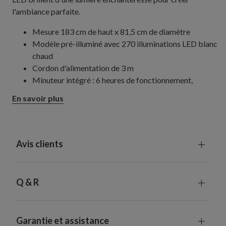
l'ambiance parfaite.
Mesure 183 cm de haut x 81,5 cm de diamètre
Modèle pré-illuminé avec 270 illuminations LED blanc
chaud
Cordon d'alimentation de 3 m
Minuteur intégré : 6 heures de fonctionnement,
18 heures d'arrêt
En savoir plus
Fabriqué à la main avec du papier, du fil de fer et des
paillettes
Chaque pièce fabriquée à la main est unique et peut
présenter de légères différences
Avis clients
Utilisation intérieure ou extérieure abritée
Q & R
Garantie et assistance