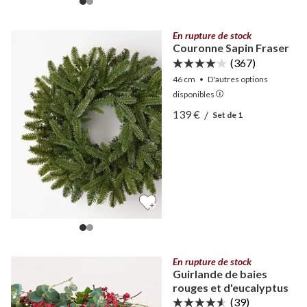
En rupture de stock
Couronne Sapin Fraser
(367)
46 cm
•
D'autres
options
disponibles
Afficher Couronne Sapin F
139 €
/
Set de 1
Afficher Couronne Sapin F
En rupture de stock
Guirlande de baies
rouges et d'eucalyptus
(39)