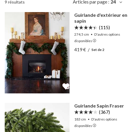
Articles par page :
24
9 résultats
Guirlande d'extérieur en
sapin
(115)
274,5 cm
•
D'autres
options
disponibles
Afficher Guirlande d'extér
419 €
/
Set de 2
Afficher Guirlande d'extér
Guirlande Sapin Fraser
(367)
183 cm
•
D'autres
options
disponibles