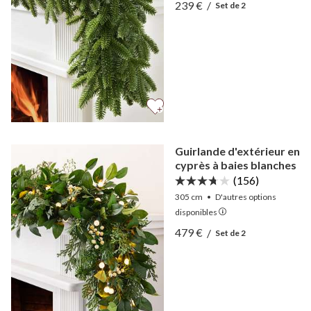
Afficher Guirlande Sapin F
239 €
/
Set de 2
Afficher Guirlande Sapin F
Guirlande d'extérieur en
cyprès à baies blanches
(156)
305 cm
•
D'autres
options
disponibles
Afficher Guirlande d'extér
479 €
/
Set de 2
Afficher Guirlande d'extér