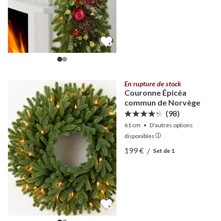
En rupture de stock
Couronne Épicéa
commun de Norvège
(98)
61 cm
•
D'autres
options
disponibles
Afficher Couronne Épicé
199 €
/
Set de 1
Afficher Couronne Épicé