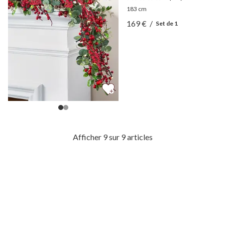
183 cm
Afficher Guirlande de baie
169 €
/
Set de 1
Afficher Guirlande de baie
Afficher 9 sur 9 articles