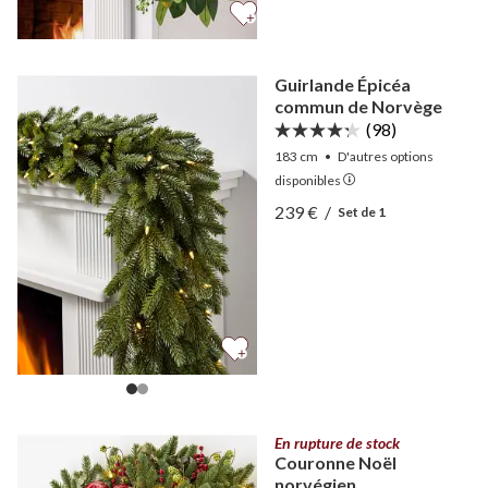
Guirlande Épicéa
commun de Norvège
(98)
183 cm
•
D'autres
options
disponibles
Afficher Guirlande Épicé
239 €
/
Set de 1
Afficher Guirlande Épicé
En rupture de stock
Couronne Noël
norvégien