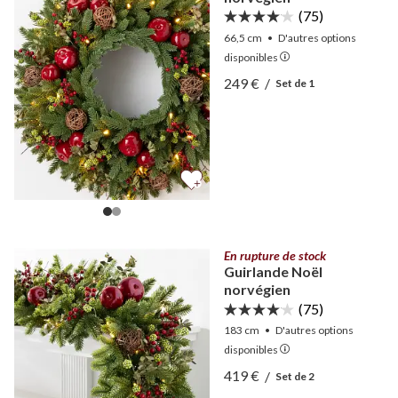
(75)
66,5 cm
•
D'autres
options
disponibles
Afficher Couronne Noël n
249 €
/
Set de 1
Afficher Couronne Noël n
En rupture de stock
Guirlande Noël
norvégien
(75)
183 cm
•
D'autres
options
disponibles
Afficher Guirlande Noël n
419 €
/
Set de 2
Afficher Guirlande Noël n